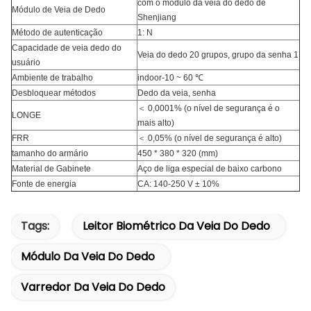
com o módulo da veia do dedo de
Módulo de Veia de Dedo
Shenjiang
Método de autenticação
1: N
Capacidade de veia dedo do
Veia do dedo 20 grupos, grupo da senha 1
usuário
Ambiente de trabalho
indoor-10 ~ 60 ℃
Desbloquear métodos
Dedo da veia, senha
＜ 0,0001% (o nível de segurança é o
LONGE
mais alto)
FRR
＜ 0,05% (o nível de segurança é alto)
tamanho do armário
450 * 380 * 320 (mm)
Material de Gabinete
Aço de liga especial de baixo carbono
Fonte de energia
CA: 140-250 V ± 10%
Tags:
Leitor Biométrico Da Veia Do Dedo
Módulo Da Veia Do Dedo
Varredor Da Veia Do Dedo