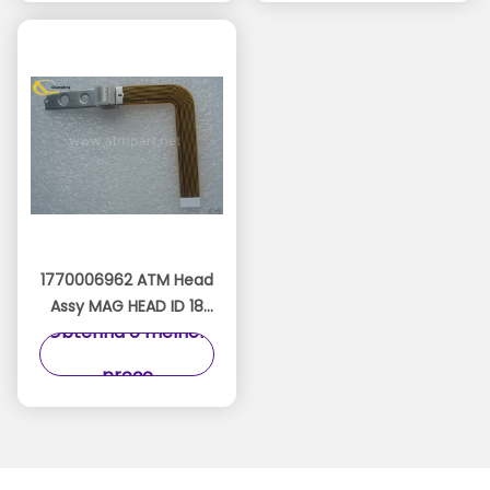
1770006962 ATM Head
Assy MAG HEAD ID 18
Obtenha o melhor
01770006962 Wincor
Nixdorf Read Head
preço