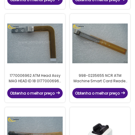
1770006962 ATM Head Assy
998-0235655 NCR ATM
MAG HEAD ID 18 01770006962
Machine Smart Card Reader
Wincor Nixdorf Read Head
Track 1,2,3 Read Write Head
Obtenha o melhor preço
Obtenha o melhor preço