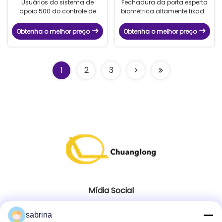
Usuários do sistema de
Fechadura da porta esperta
apoio 500 do controle de
biométrica altamente fixada
acesso do reconhecimento
ótica bilateral do
da veia do dedo da alta
reconhecimento da veia do
Obtenha o melhor preço
Obtenha o melhor preço
segurança
dedo
1
2
3
Mídia Social
sabrina