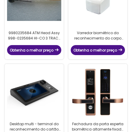
9980235684 ATM Head Assy
Varredor biométrico do
998-0235684 HI-CO 3 TRACK
reconhecimento do corpo
R/W Head
vivo da veia do dedo da
autenticação/tipo aberto de
Obtenha o melhor preço
Obtenha o melhor preço
Delvice
Desktop multi - terminal do
Fechadura da porta esperta
reconhecimento do cartão
biométrica altamente fixada