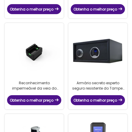
de IC esperto biométrico
ótica bilateral do
modal do
reconhecimento da veia do
Obtenha o melhor preço
Obtenha o melhor preço
reconhecimento/cara da
dedo
veia do dedo
Reconhecimento
Armário secreto esperto
impermeável da veia do
seguro resistente do Tamper
dedo do IP 56 multi - módulo
da calcadeira do
esperto da fechadura da
reconhecimento da veia do
Obtenha o melhor preço
Obtenha o melhor preço
porta da função com SDK
dedo do anti-roubo
livre