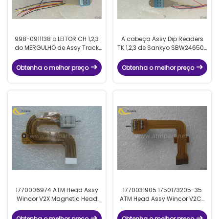
998-0911138 o LEITOR CH 1,2,3
A cabeça Assy Dip Readers
do MERGULHO de Assy Track
TK 1,2,3 de Sankyo SBW246502
Read Head For da cabeça de
ATM leu a cabeça magnética
3 ATM LEU 9980911138 ICM300
do ICM 330
Obtenha o melhor preço
Obtenha o melhor preço
1770006974 ATM Head Assy
1770031905 1750173205-35
Wincor V2X Magnetic Head
ATM Head Assy Wincor V2CU
Read Head 49997854
Read Head Magnetic
4999785-4
Obtenha o melhor preço
Obtenha o melhor preço