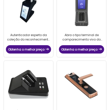
Autenticador esperto da
Abra o tipo terminal de
coleção do reconhecimento
comparecimento vivo do
biométrico portátil da veia do
controle de acesso do
dedo
reconhecimento da veia do
Obtenha o melhor preço
Obtenha o melhor preço
dedo