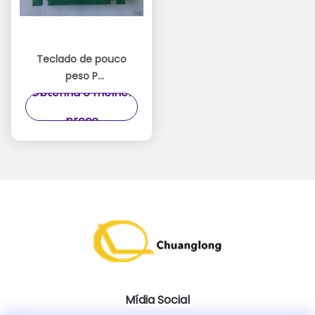
Teclado de pouco
peso P
Obtenha o melhor
01750105836/01750105836/N
do PPE ATM fácil de
preço
usar
Mídia Social