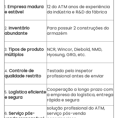
Empresa madura
12 do ATM anos de experiência
1.
e estável
da indústria e R&D da fábrica
Inventário
Para possuir 2 construções do
2.
abundante
armazém
Tipos de produto
NCR, Wincor, Diebold, NMD,
3.
múltiplos
Hyosung, GRG, etc.
Controle de
Testado pelo inspetor
4.
qualidade restrito
profissional antes de enviar
Cooperação a longo prazo com
Logística eficiente
5.
a empresa da logística, entrega
e segura
rápida e segura
solução profissional do ATM,
Serviço pós-
serviço pós-venda
6.