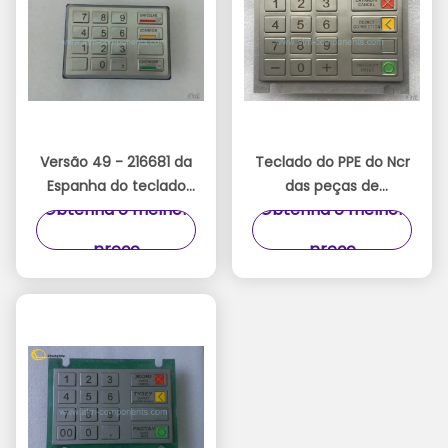
Versão 49 - 216681 da
Teclado do PPE do Ncr
Espanha do teclado
das peças de
Obtenha o melhor
Obtenha o melhor
do PPE ATM de Diebold
substituição, teclado
- modelo 726A/49 -
numérico da máquina
preço
preço
216681 - 764E
do banco de Wincor
1750132043