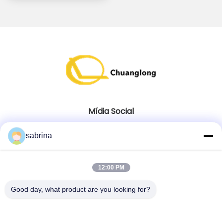
Mídia Social
sabrina
Contato rápido
12:00 PM
telefone
86--18138781425-8619925601378
Good day, what product are you looking for?
E-mail
ivy@atmpart.net