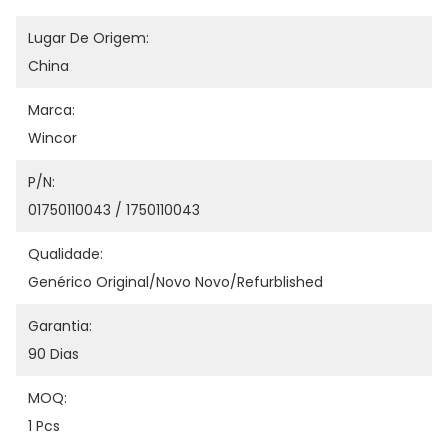
Lugar De Origem:
China
Marca:
Wincor
P/N:
01750110043 / 1750110043
Qualidade:
Genérico Original/novo Novo/refurblished
Garantia:
90 Dias
MOQ:
1 Pcs