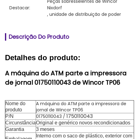
Peças sobresselentes de Wincor 
Destacar:
Nixdorf
, 
unidade de distribuição de poder
Descrição Do Produto
Detalhes do produto:
A máquina do ATM parte a impressora
de jornal 01750110043 de Wincor TP06
A máquina do ATM parte a impressora de
Nome do
jornal de Wincor TP06
produto
1750110043
01750110043 /
P/N
Circunstância
Original e genérico novos recondicionados
Garantia
3 meses
Interno com o saco de plástico, exterior com
Embalagem