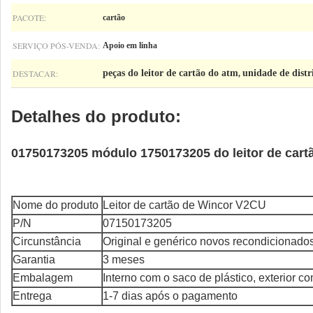
PACOTE:
cartão
SERVIÇO PÓS-VENDA:
Apoio em linha
DESTACAR:
peças do leitor de cartão do atm
unidade de distr
,
Detalhes do produto:
01750173205 módulo 1750173205 do leitor de car
Nome do produto
Leitor de cartão de Wincor V2CU
P/N
07150173205
Circunstância
Original e genérico novos recondicionado
Garantia
3 meses
Embalagem
Interno com o saco de plástico, exterior c
Entrega
1-7 dias após o pagamento