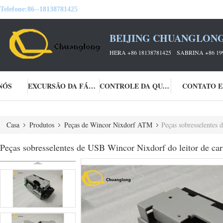
Telefone:
86--18138781425
BEIJING CHUANGLONG
HERA +86 18138781425 SABRINA +86 19
NÓS
EXCURSÃO DA FÁBRICA
CONTROLE DA QUALIDADE
CONTATO E
Casa
Produtos
Peças de Wincor Nixdorf ATM
Peças sobresselentes
Peças sobresselentes de USB Wincor Nixdorf do leitor de c