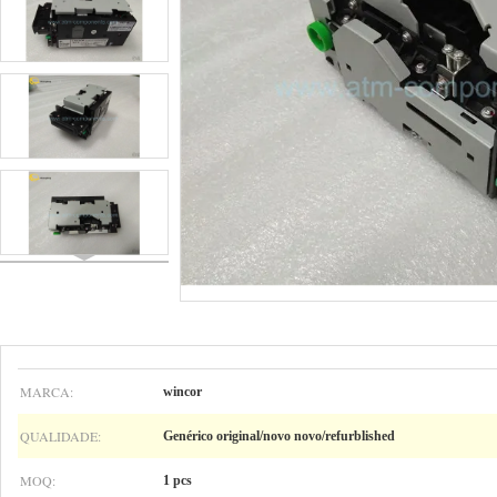
MARCA:
wincor
QUALIDADE:
Genérico original/novo novo/refurblished
MOQ:
1 pcs